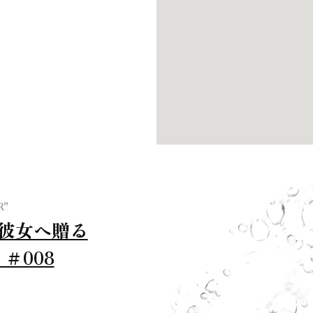
R”
0の彼女へ贈る
＃008