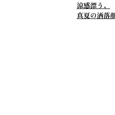
涼感漂う、
真夏の洒落顔