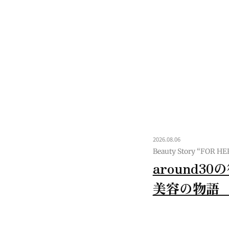
2026.08.06
Beauty Story “FOR HE
around3
美容の物語 