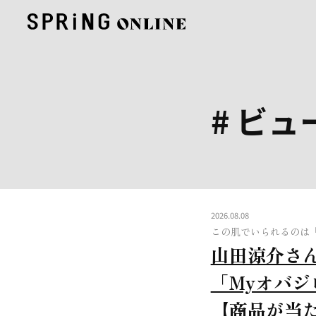
# ビュ
2026.08.08
この肌でいられるのは
山田涼介さ
「Myオバジ
【商品が当