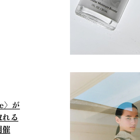
oe〉が
取れる
開催