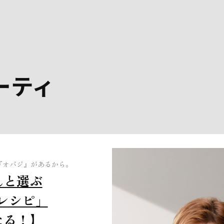
ーティ
『オバジ』があるから。
んと選ぶ
レシピ」
たる！】