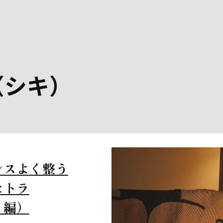
i（シキ）
ンスよく整う
セトラ
り編）