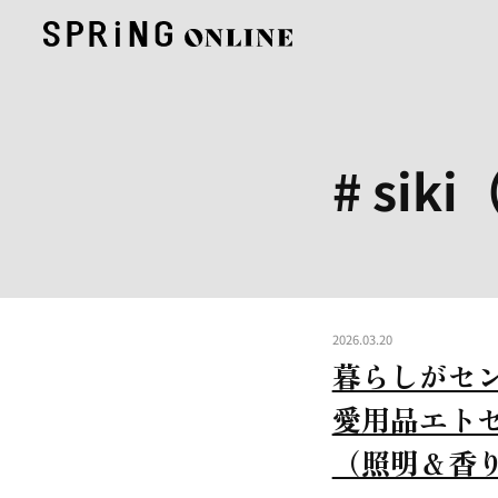
# sik
2026.03.20
暮らしがセ
愛用品エト
（照明＆香