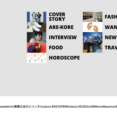
COVER
FAS
STORY
ARE-KORE
WAN
INTERVIEW
NEW
FOOD
TRA
HOROSCOPE
sweet
mini
素敵なあの人
リンネル
otona ROSY
SPRiNG
otona MUSE
GLOW
MonoMax
smart