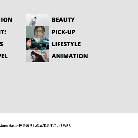
HION
BEAUTY
T!
PICK-UP
S
LIFESTYLE
VEL
ANIMATION
MonoMaster
田舎暮らしの本
宝島すごい！WEB