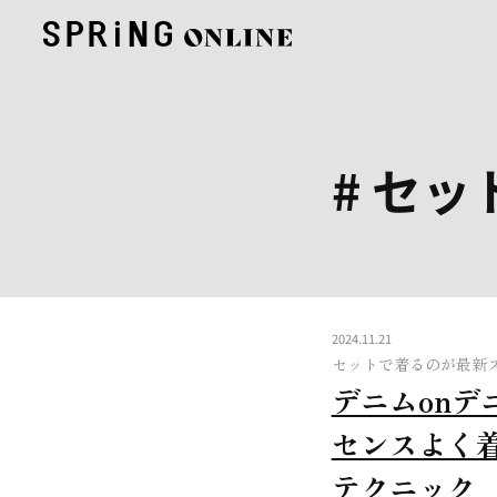
# セ
2024.11.21
セットで着るのが最新
デニムonデ
センスよく
テクニック