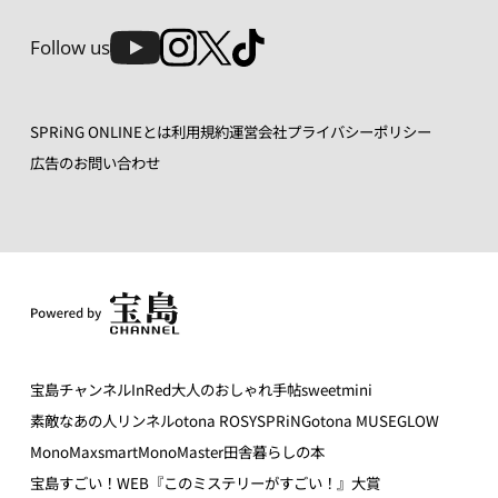
Follow us
SPRiNG ONLINEとは
利用規約
運営会社
プライバシーポリシー
広告のお問い合わせ
宝島チャンネル
InRed
大人のおしゃれ手帖
sweet
mini
素敵なあの人
リンネル
otona ROSY
SPRiNG
otona MUSE
GLOW
MonoMax
smart
MonoMaster
田舎暮らしの本
宝島すごい！WEB
『このミステリーがすごい！』大賞