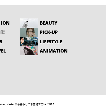
HION
BEAUTY
T!
PICK-UP
S
LIFESTYLE
VEL
ANIMATION
MonoMaster
田舎暮らしの本
宝島すごい！WEB