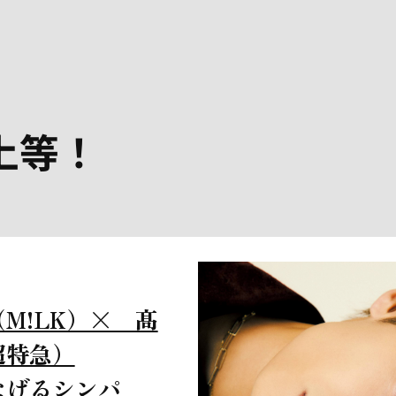
上等！
M!LK）× 髙
超特急）
なげるシンパ