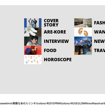
COVER
FAS
STORY
ARE-KORE
WAN
INTERVIEW
NEW
FOOD
TRA
HOROSCOPE
sweet
mini
素敵なあの人
リンネル
otona ROSY
SPRiNG
otona MUSE
GLOW
MonoMax
smart