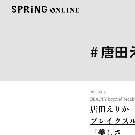
# 唐田
2025.04.03
BEAUTY beyond break
唐田えりか
ブレイクス
「美しさ」