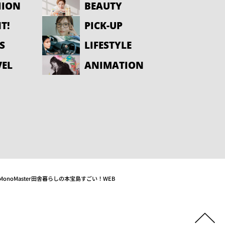
HION
BEAUTY
T!
PICK-UP
S
LIFESTYLE
VEL
ANIMATION
MonoMaster
田舎暮らしの本
宝島すごい！WEB