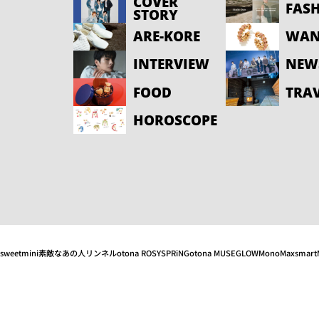
COVER
FAS
STORY
ARE-KORE
WAN
INTERVIEW
NEW
FOOD
TRA
HOROSCOPE
sweet
mini
素敵なあの人
リンネル
otona ROSY
SPRiNG
otona MUSE
GLOW
MonoMax
smart