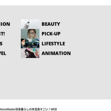
HION
BEAUTY
T!
PICK-UP
S
LIFESTYLE
VEL
ANIMATION
MonoMaster
田舎暮らしの本
宝島すごい！WEB