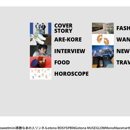
COVER
FAS
STORY
ARE-KORE
WAN
INTERVIEW
NEW
FOOD
TRA
HOROSCOPE
sweet
mini
素敵なあの人
リンネル
otona ROSY
SPRiNG
otona MUSE
GLOW
MonoMax
smart